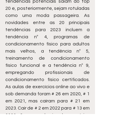
tendências potenciais saiam do top 
20 e, posteriormente, sejam rotuladas 
como uma moda passageira. As 
novidades entre as 20 principais 
tendências para 2023 incluem a 
tendência nº 4, programas de 
condicionamento físico para adultos 
mais velhos, a tendência nº 5, 
treinamento de condicionamento 
físico funcional e a tendência nº 9, 
empregando profissionais de 
condicionamento físico certificados. 
As aulas de exercícios online ao vivo e 
sob demanda foram # 26 em 2020, # 1 
em 2021, mas caíram para # 21 em 
2023. Cair de # 2 em 2022 para # 13 em 
2023 são as academias de exercícios 
em casa. A continuação do top 20 de 
2022 inclui promoção da saúde no 