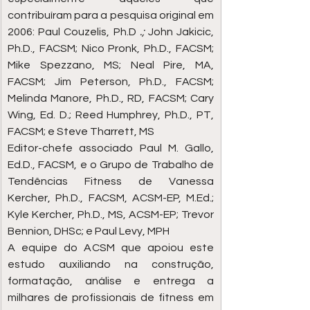
contribuíram para a pesquisa original em 
2006: Paul Couzelis, Ph.D 
.; 
John Jakicic, 
Ph.D., FACSM; Nico Pronk, Ph.D., FACSM; 
Mike Spezzano, MS; Neal Pire, MA, 
FACSM; Jim Peterson, Ph.D., FACSM; 
Melinda Manore, Ph.D., RD, FACSM; Cary 
Wing, Ed. D.; Reed Humphrey, Ph.D., PT, 
FACSM; e Steve Tharrett, MS
Editor-chefe associado Paul M. Gallo, 
Ed.D., FACSM, e o Grupo de Trabalho de 
Tendências Fitness de Vanessa 
Kercher, Ph.D., FACSM, ACSM-EP, M.Ed.; 
Kyle Kercher, Ph.D., MS, ACSM-EP; Trevor 
Bennion, DHSc; e Paul Levy, MPH
A equipe do ACSM que apoiou este 
estudo auxiliando na construção, 
formatação, análise e entrega a 
milhares de profissionais de fitness em 