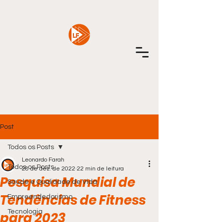
Post
Todos os Posts
Leonardo Farah
Todos os Posts
28 de dez. de 2022
22 min de leitura
Pesquisa Mundial de
Saúde e Qualidade de Vida
Tendências de Fitness
Empreendedorismo
Tecnologia
para 2023