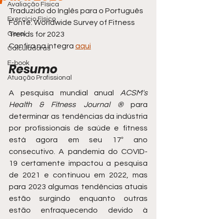
Avaliação Física
Traduzido do Inglês para o Português
Exercício Físico
Fonte: Worldwide Survey of Fitness 
Geral
Trends for 2023 
Confira na íntegra 
aqui
Calculadoras
E-book
Resumo
Atuação Profissional
A pesquisa mundial anual 
ACSM's 
Health & Fitness Journal ®
 para 
determinar as tendências da indústria 
por profissionais de saúde e fitness 
está agora em seu 17º ano 
consecutivo. A pandemia do COVID-
19 certamente impactou a pesquisa 
de 2021 e continuou em 2022, mas 
para 2023 algumas tendências atuais 
estão surgindo enquanto outras 
estão enfraquecendo devido à 