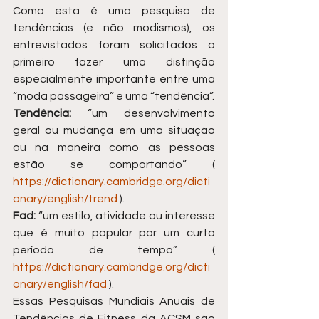
Como esta é uma pesquisa de 
tendências (e não modismos), os 
entrevistados foram solicitados a 
primeiro fazer uma distinção 
especialmente importante entre uma 
“moda passageira” e uma “tendência”.
Tendência:
 “um desenvolvimento 
geral ou mudança em uma situação 
ou na maneira como as pessoas 
estão se comportando” ( 
https://dictionary.cambridge.org/dicti
onary/english/trend
 ).
Fad:
 “um estilo, atividade ou interesse 
que é muito popular por um curto 
período de tempo” ( 
https://dictionary.cambridge.org/dicti
onary/english/fad
 ).
Essas Pesquisas Mundiais Anuais de 
Tendências de Fitness da ACSM são 