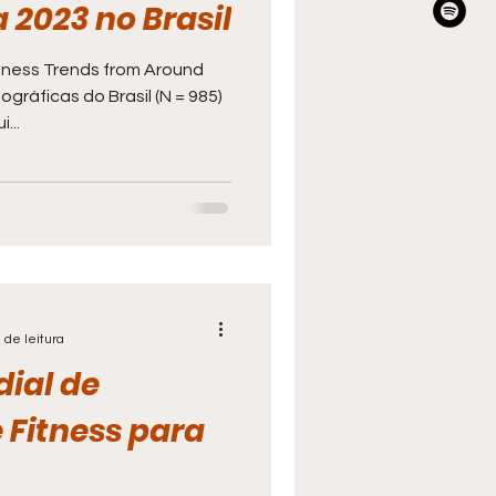
a 2023 no Brasil
itness Trends from Around
ráficas do Brasil (N = 985)
...
 de leitura
ial de
 Fitness para