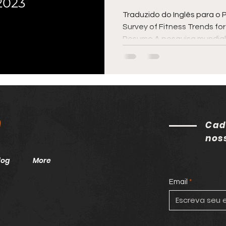
Traduzido do Inglês para o
Survey of Fitness Trends for
Resumo A pesquisa mundial.
h
Cad
nos
log
More
Email