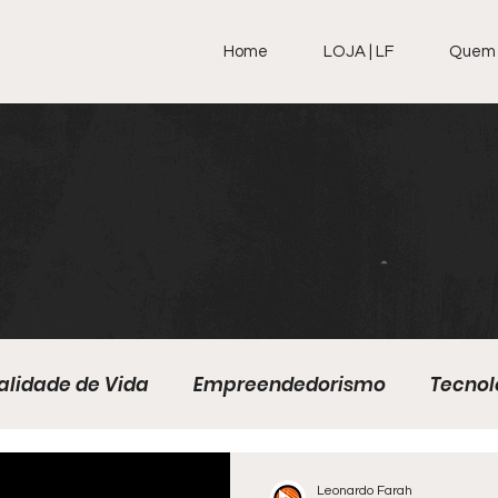
Home
LOJA | LF
Quem 
alidade de Vida
Empreendedorismo
Tecnol
ício Físico
Geral
Calculadoras
E-book
Leonardo Farah