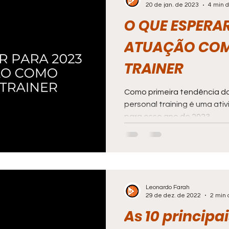
20 de jan. de 2023
4 min d
O QUE ESPERA
ATUAÇÃO COM
TRAINER
Como primeira tendência do f
personal training é uma at
para esse ano de 2023.
Leonardo Farah
29 de dez. de 2022
2 min 
As 10 principa