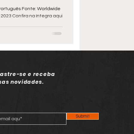
 Português Fonte: Worldwide
 2023 Confira na íntegra aqui
..
astre-se e receba
sas novidades.
Submit