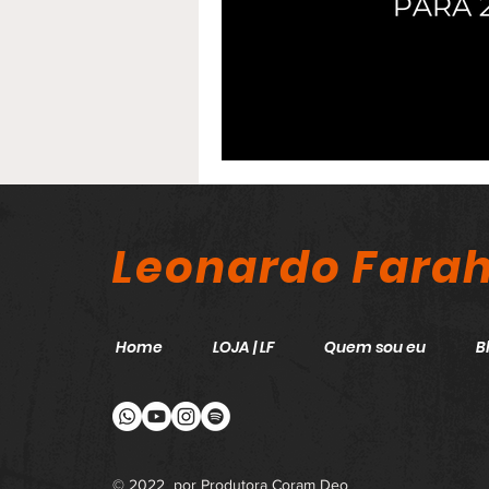
Leonardo Fara
Home
LOJA | LF
Quem sou eu
B
© 2022 por Produtora Coram Deo