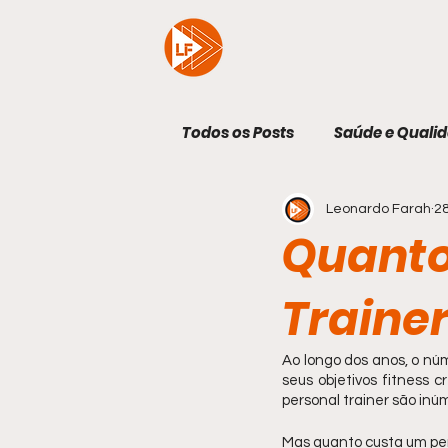
Todos os Posts
Saúde e Qualid
Leonardo Farah
28
Exercício Físico
Geral
Quanto
Traine
Ao longo dos anos, o núm
seus objetivos fitness c
personal trainer são inúm
Mas quanto custa um pers