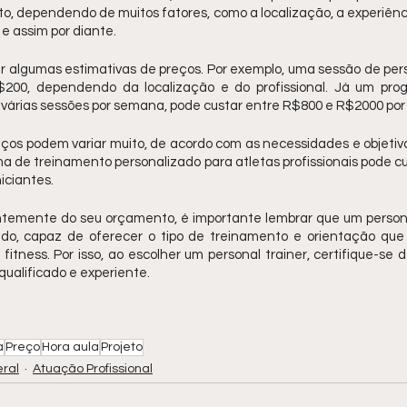
o, dependendo de muitos fatores, como a localização, a experiência 
 e assim por diante. 
 algumas estimativas de preços. Por exemplo, uma sessão de perso
200, dependendo da localização e do profissional. Já um prog
ir várias sessões por semana, pode custar entre R$800 e R$2000 por
ços podem variar muito, de acordo com as necessidades e objetivo
 de treinamento personalizado para atletas profissionais pode cu
ciantes. 
temente do seu orçamento, é importante lembrar que um personal
cado, capaz de oferecer o tipo de treinamento e orientação que 
e fitness. Por isso, ao escolher um personal trainer, certifique-se 
qualificado e experiente.
a
Preço
Hora aula
Projeto
ral
Atuação Profissional