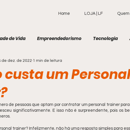
Home
LOJA | LF
Quem 
ade de Vida
Empreendedorismo
Tecnologia
 de dez. de 2022
1 min de leitura
Calculadoras
E-book
Atuação Profissional
 custa um Persona
r?
ero de pessoas que optam por contratar um personal trainer para a
resceu significativamente. E isso não é surpreendente, pois os be
eros. 
onal trainer? Infelizmente, não há uma resposta simples para essa