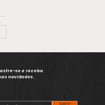
cício para todos
astre-se e receba
sas novidades.
Submit