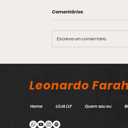
Comentários
Escreva um comentário
PORQUE SUA ACADEMIA
PRECISA DE WEARABLES
Leonardo Fara
Home
LOJA | LF
Quem sou eu
B