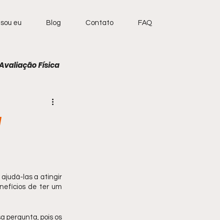
sou eu
Blog
Contato
FAQ
Avaliação Física
l
judá-las a atingir 
nefícios de ter um 
 pergunta, pois os 