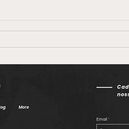
Exer
3 PILARES QUE UNEM
TODOS
h
Cad
nos
log
More
Email