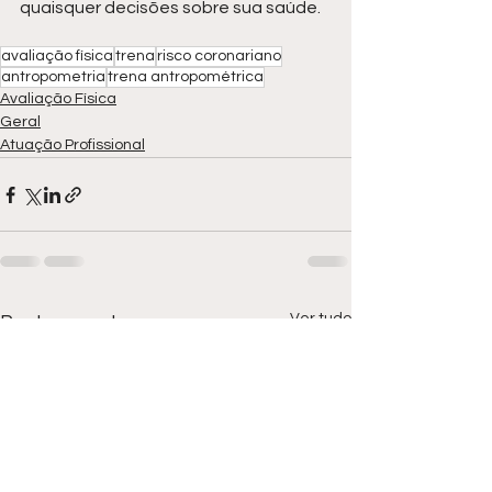
quaisquer decisões sobre sua saúde.
avaliação física
trena
risco coronariano
antropometria
trena antropométrica
Avaliação Física
Geral
Atuação Profissional
Ver tudo
Posts recentes