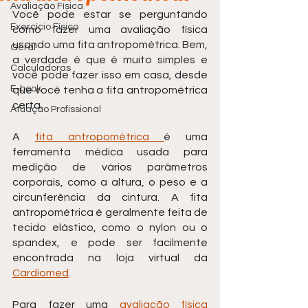
Avaliação Física
Você pode estar se perguntando 
Exercício Físico
como fazer uma avaliação física 
usando uma fita antropométrica. Bem, 
Geral
a verdade é que é muito simples e 
Calculadoras
você pode fazer isso em casa, desde 
E-book
que você tenha a fita antropométrica 
certa.
Atuação Profissional
A 
fita antropométrica 
é uma 
ferramenta médica usada para 
medição de vários parâmetros 
corporais, como a altura, o peso e a 
circunferência da cintura. A fita 
antropométrica é geralmente feita de 
tecido elástico, como o nylon ou o 
spandex, e pode ser facilmente 
encontrada na loja virtual da 
Cardiomed
.
Para fazer uma 
avaliação física