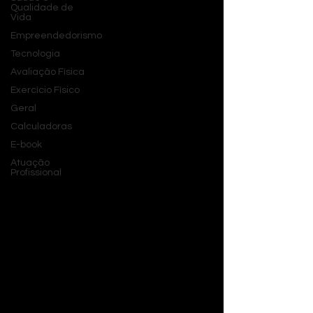
Qualidade de
Vida
Empreendedorismo
Tecnologia
Avaliação Física
Exercício Físico
Geral
Calculadoras
E-book
Atuação
Profissional