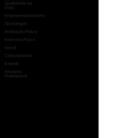
Qualidade de
Vida
Empreendedorismo
Tecnologia
Avaliação Física
Exercício Físico
Geral
Calculadoras
E-book
Atuação
Profissional