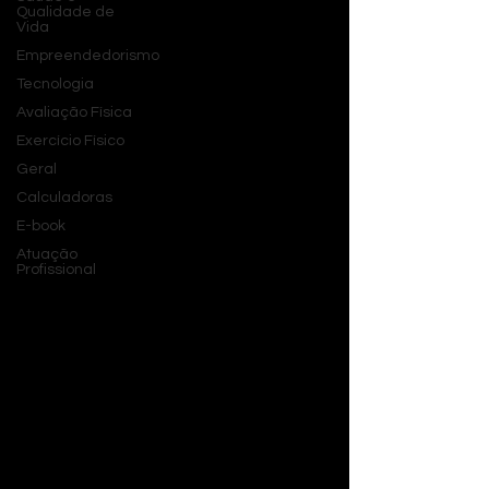
Qualidade de
Vida
Empreendedorismo
Tecnologia
Avaliação Física
Exercício Físico
Geral
Calculadoras
E-book
Atuação
Profissional